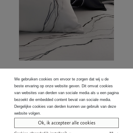
We gebruiken cookies om ervoor te zorgen dat wij u de
beste ervaring op onze website geven. Dit omvat cookies
Personaliseer door:
van websites van derden van sociale media als u een pagina
Het type stof en de kleur van
bezoekt die embedded content bevat van sociale media.
de stof te bepalen.
Dergelijke cookies van derden kunnen uw gebruik van deze
De kleur van het borduurgaren
website volgen.
te selecteren.
Ok, ik accepteer alle cookies
Klik hier om alle stofkwaliteiten en