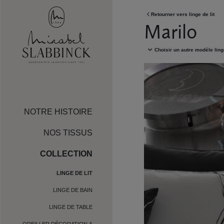
Skip to main content
Retourner vers
linge de lit
Marilo
Choisir un autre modèle
ling
NOTRE HISTOIRE
NOS TISSUS
COLLECTION
LINGE DE LIT
LINGE DE BAIN
LINGE DE TABLE
OREILLER DÉCORATION &