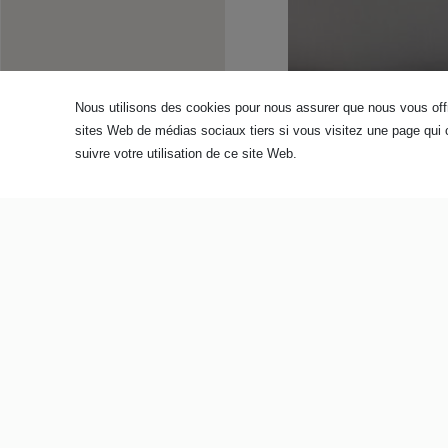
Nous trouver
Nous utilisons des cookies pour nous assurer que nous vous offr
sites Web de médias sociaux tiers si vous visitez une page qui 
Nous Contacter
suivre votre utilisation de ce site Web.
Demandez votre catalogue
Contactez nous
p
Cliquez ici
pour le