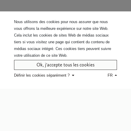
Personnalisation:
Nous utilisons des cookies pour nous assurer que nous
Choisir la qualité et le coloris
vous offrons la meilleure expérience sur notre site Web.
du tissu.
Cela inclut les cookies de sites Web de médias sociaux
Choisir le coloris du fil de
tiers si vous visitez une page qui contient du contenu de
broderie.
médias sociaux intégré. Ces cookies tiers peuvent suivre
votre utilisation de ce site Web.
Cliquez ici pour découvrir toutes
Ok, j'accepte tous les cookies
les qualités de tissus et toutes les
coloris des broderies.
Définir les cookies séparément ?
FR