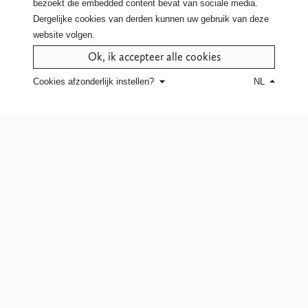
bezoekt die embedded content bevat van sociale media.
Dergelijke cookies van derden kunnen uw gebruik van deze
Contacteer ons
website volgen.
voor meer details omtrent dit model
Ok, ik accepteer alle cookies
Klik hier
om een verkooppunt te
Cookies afzonderlijk instellen?
NL
vinden of de hulp van een expert
stylist in te schakelen.