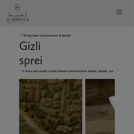
Skip to main content
Terug naar
sierkussens & plaids
Gizli
sprei
Kies een ander model binnen
sierkussens &amp; plaids
Brochure aanvragen