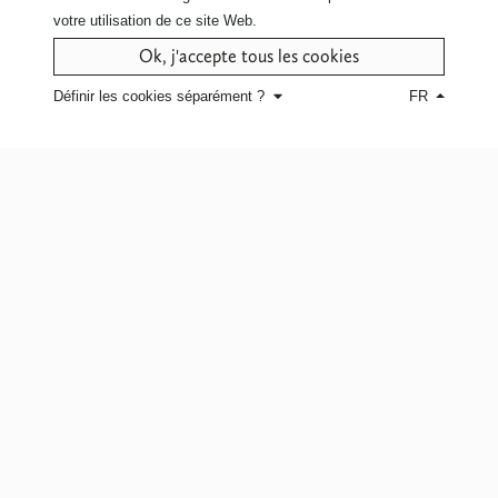
votre utilisation de ce site Web.
Contactez nous
pour plus d'info sur
ce modèle
Ok, j'accepte tous les cookies
Définir les cookies séparément ?
FR
Cliquez ici
pour le service à domicile
ou pour retrouver un point de vente.
Notre Maison
Nos Engagements