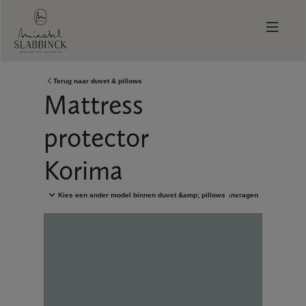
Skip to main content
Terug naar
duvet & pillows
Mattress
protector
Korima
Kies een ander model binnen
duvet &amp; pillows
Brochure aanvragen