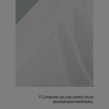
Contacteer ons voor verdere info en
personalisatiemogelijkheden.