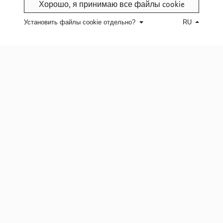
Хорошо, я принимаю все файлы cookie
Установить файлы cookie отдельно?
RU
Company
Our commitment
Our story
Our fabrics
Jobs
Our values
Team
Excellence Club
Follow us
Connect
Facebook
Contact us
Pinterest
Where to find us
Instagram
Youtube