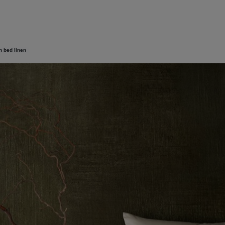
n
bed linen