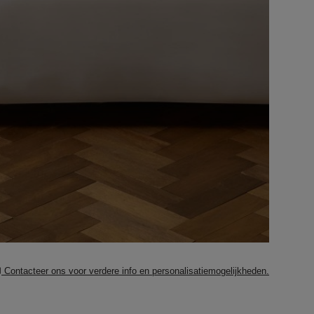
Contacteer ons voor verdere info en personalisatiemogelijkheden.