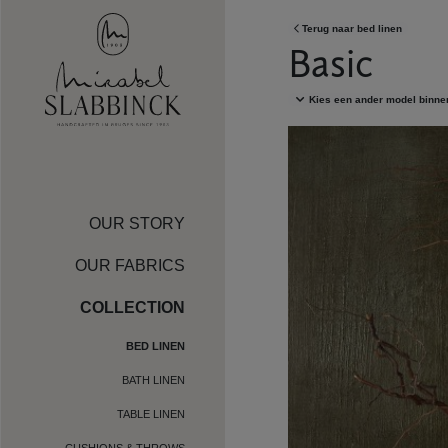
Skip to main content
Terug naar
bed linen
Basic
Kies een ander model binne
OUR STORY
OUR FABRICS
COLLECTION
BED LINEN
BATH LINEN
TABLE LINEN
CUSHIONS & THROWS