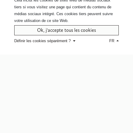
Cela inclut les cookies de sites Web de médias sociaux
tiers si vous visitez une page qui contient du contenu de
médias sociaux intégré. Ces cookies tiers peuvent suivre
votre utilisation de ce site Web.
Ok, j'accepte tous les cookies
Contactez nous
pour plus d'info sur
ce modèle
Définir les cookies séparément ?
FR
Cliquez ici
pour le service à domicile
ou pour retrouver un point de vente.