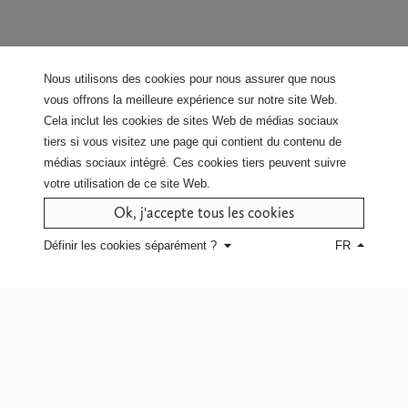
Contactez nous
pour plus d'info sur
Nous utilisons des cookies pour nous assurer que nous
ce modèle
vous offrons la meilleure expérience sur notre site Web.
Cela inclut les cookies de sites Web de médias sociaux
Cliquez ici
pour le service à domicile
tiers si vous visitez une page qui contient du contenu de
ou pour retrouver un point de vente.
médias sociaux intégré. Ces cookies tiers peuvent suivre
votre utilisation de ce site Web.
Ok, j'accepte tous les cookies
Définir les cookies séparément ?
FR