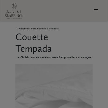
Skip to main content
Retourner vers
couette & oreillers
Couette
Tempada
Choisir un autre modèle
couette &amp; oreillers
Demandez votre catalogue