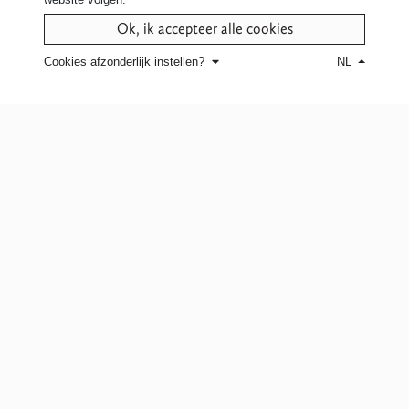
Ok, ik accepteer alle cookies
Cookies afzonderlijk instellen?
NL
Bedrijf
Bedrijfscultuur
Ons verhaal
Onze stoffen
Vacatures
Onze waarden
Team
Excellence Club
Volg ons
Contact
Facebook
Contacteer ons
Pinterest
Verkooppunten
Instagram
Youtube