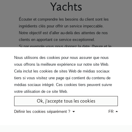
Yachts
Écouter et comprendre les besoins du client sont les
ingrédients clés pour offrir un service impeccable.
Notre objectif est d’aller au-delà des attentes de nos
clients en apportant ce service exceptionnel.
Si par exemple vous nous donnez la date, l'heure et le
lieu d'ancrage de votre yacht, nous assurons une
Nous utilisons des cookies pour nous assurer que nous
livraison sans faille pour les cabines et l'équipage.
vous offrons la meilleure expérience sur notre site Web.
Nous sommes même en mesure de prélaver vos
Cela inclut les cookies de sites Web de médias sociaux
produits afin que vous
tiers si vous visitez une page qui contient du contenu de
puissiez les utiliser dès leur réception.
médias sociaux intégré. Ces cookies tiers peuvent suivre
Nous soulageons également le travail des
votre utilisation de ce site Web.
stewardesses et stewards en étiquetant chaque article
Ok, j'accepte tous les cookies
avec le nom ou le numéro de la cabine.
Notre service sur mesure s'adapte à toutes les
Définir les cookies séparément ?
FR
dimensions et gabarits propres à l’agencement des
bateaux.